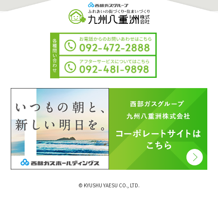
© KYUSHU YAESU CO., LTD.