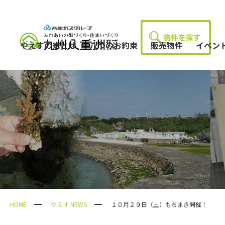
やえすの家とは
八つのお約束
販売物件
イベン
HOME
やえす NEWS
１０月２９日（土）もちまき開催！