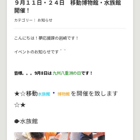
９月１１日・２４日 移動博物館・水族館
開催！
カテゴリー：
お知らせ
こんにちは！夢応援課の岩崎です！
イベントのお知らせです＾＾
皆様。。。9月8日は
九州八重洲の日
です！
・
★☆
移動
を開催を致します
水族館
博物館
☆★
🐡水族館