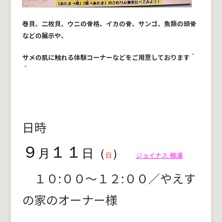
巻貝、二枚貝、ウニの骨格、イカの骨、サンゴ、魚類の頭骨
などの展示や、
サメの肌に触れる体験コーナーなどをご用意しております＾
＾
日時
９
１１
月
日（
）
日
ジョイナス 柳瀬
１０:００～１２:００／やえす
の家のオーナー様