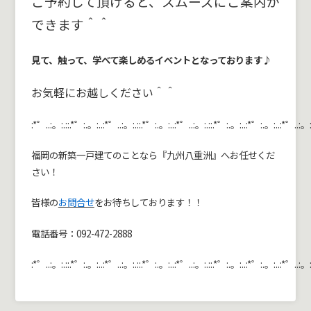
ご予約して頂けると、スムーズにご案内が
できます＾＾
見て、触って、学べて楽しめるイベントとなっております♪
お気軽にお越しください＾＾
:*゜..:。:.::.*゜:.。:..:*゜..:。:.::.*゜:.。:..:*゜..:。:.::.*゜:.。:..:*゜:.。:..:*゜..:。:
福岡の新築一戸建てのことなら『九州八重洲』へお任せくだ
さい！
皆様の
お問合せ
をお待ちしております！！
電話番号：092-472-2888
:*゜..:。:.::.*゜:.。:..:*゜..:。:.::.*゜:.。:..:*゜..:。:.::.*゜:.。:..:*゜:.。:..:*゜..:。: