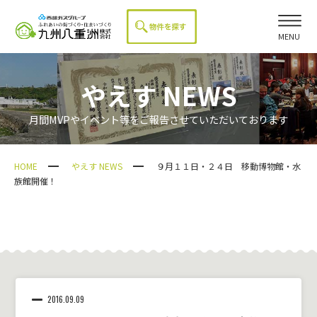
MENU
やえす NEWS
月間MVPやイベント等をご報告させていただいております
HOME
やえす NEWS
９月１１日・２４日 移動博物館・水
族館開催！
2016.09.09