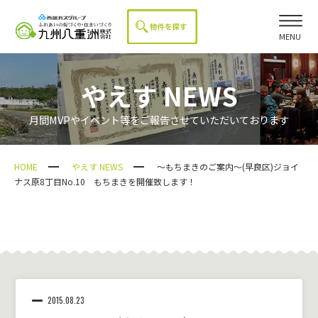
MENU
やえす NEWS
月間MVPやイベント等をご報告させていただいております
HOME
やえす NEWS
～もちまきのご案内～(早良区)ジョイ
ナス原8丁目No.10 もちまきを開催致します！
2015.08.23