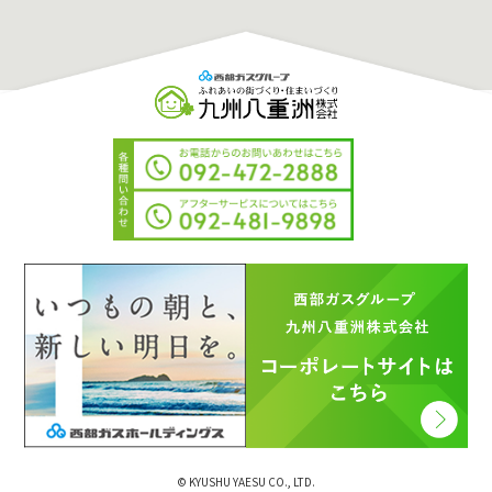
© KYUSHU YAESU CO., LTD.