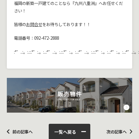
福岡の新築一戸建てのことなら『九州八重洲』へお任せくだ
さい！
皆様の
お問合せ
をお待ちしております！！
電話番号：092-472-2888
:*゜..:。:.::.*゜:.。:..:*゜..:。:.::.*゜:.。:..:*゜..:。:.::.*゜:.。:..:*゜:.。:..:*゜..:。:
一覧へ戻る
前の記事へ
次の記事へ