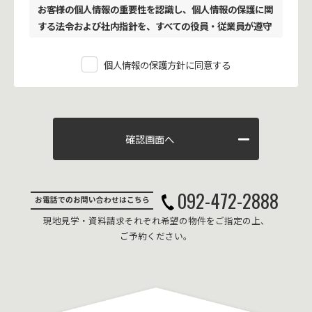
お客様の個人情報の重要性を認識し、個人情報の保護に関
する法令および社内指針を、すべての役員・従業員が遵守
することにより、個人情報の適正な取扱いと、安全かつ確
実な管理・運営に万全を尽くします。
個人情報の保護方針に同意する
■個人情報の取扱について
１. 個人情報の定義
個人情報とは、生存する個人に関する情報であって、当該
情報に含まれる氏名、 生年月日その他の記述等により特
定の個人を識別することができるもの、 及び他の情報と
容易に照合することができ、それにより特定の個人を識別
092-472-2888
することが できることとなるものをいいます。
お電話でのお問い合わせはこちら
2. 個人情報の取得、提供、利用
現地見学・資料請求それぞれ希望の物件をご指定の上、
お客様の個人情報の取得は、適正な手段によって行うとと
ご予約ください。
もに、 利用目的の公表・通知・明示等を行い、ご本人の
同意なく、 利用目的の範囲を超えた個人情報のお取扱い
はいたしません。 また、個人情報を第三者に提供・開示
する場合は、法令の定める手続きに則って行います。