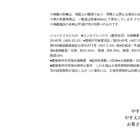
※掲載の距離は、地図上の概測であり、実際とは異なる場合があ
※車の所要時間は、一般道は時速40kmにて算出しています 
※掲載施設の名称は平成27年2月調べのものです。
ジョイナスそだちの ■コンセプトハウス（建売住宅）分譲概要 ●
26-40号（H26.10.10）●開発許可検査済証／第26-40号（H2
第H26確認建築福住セ本01571号（H27.2.19）他●完成
域●道路幅員／北側：約12.03ｍ、西側：約6.20m、南側：約
限度10m
■建築条件付宅地分譲概要 ●販売区画数／1区画●土地面積／182.0
■建築条件付宅地分譲停止条件 この土地は土地売買契約締結後
宅の請負契約が成立しなかった場合には、土地売買契約は白紙
やす
やすえ
お客さ