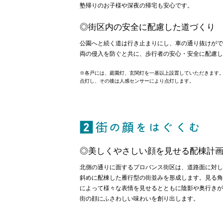
塾帰りのお子様や深夜の帰宅も安心です。
◎街区内の安全に配慮した道づくり
公園へと続く道は行き止まりにし、車の通り抜けがで
両の侵入を防ぐと共に、歩行者の安心・安全に配慮し
※各戸には、庭園灯、玄関灯を一基以上設置していただきます。庭
点灯し、その後は人感センサーにより点灯します。
2 
◎美しくやさしい顔を見せる配棟計
北側の通りに面するプロバンス街区は、道路面に対し
斜めに配棟した雁行型の街並みを形成します。見る角
によって様々な表情を見せるとともに陰影や奥行きが
街の顔にふさわしい味わいを創り出します。