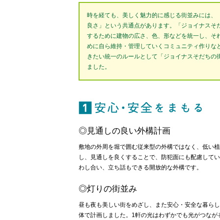
時を経ても、美しく魅力的に感じる街並みには、
良さ」という共通点があります。「ジョイナスそ
するために建物の広さ、色、形などを統一し、そ
めに自ら維持・管理していくコミュニティ作りな
きたい統一のルールとして「ジョイナスそだちの
ました。
1 
◎見通しの良い外構計画
敷地の外周を堀で囲む従来型の外構ではなく、低い植
し、見通しを良くすることで、防犯面にも配慮してい
わし合い、立ち話もできる開放的な外構です。
◎灯りの街並み
昼も夜も美しい街をめざし、また安心・安全な暮らし
体で計画しました。1軒の光はわずかでも光がつなが