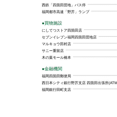
西鉄「四箇田団地」バス停
福岡都市高速「野芥」ランプ
●買物施設
にしてつストア四箇田店
セブンイレブン福岡四箇田団地店
マルキョウ田村店
サニー重留店
木の葉モール橋本
●金融機関
福岡四箇田郵便局
西日本シティ銀行野芥支店 四箇田出張所(ATM
福岡銀行田町支店