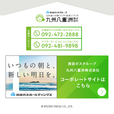
© KYUSHU YAESU CO., LTD.