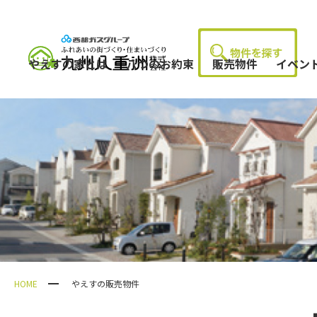
やえすの家とは
八つのお約束
販売物件
イベン
HOME
やえすの販売物件