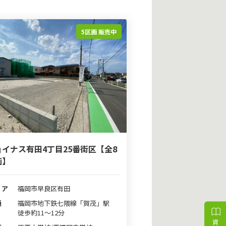
5区画 販売中
ョイナス有田4丁目25番街区【全8
画】
リア
福岡市早良区有田
通
福岡市地下鉄七隈線「賀茂」駅
徒歩約11～12分