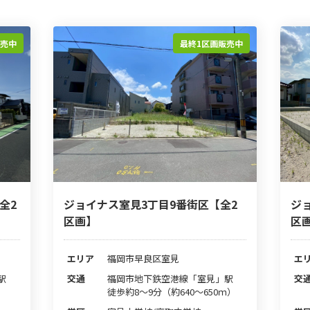
販売中
最終1区画販売中
全2
ジョイナス室見3丁目9番街区【全2
ジ
区画】
区
エリア
福岡市早良区室見
エ
」駅
交通
福岡市地下鉄空港線「室見」駅
交
徒歩約8～9分（約640～650ｍ）