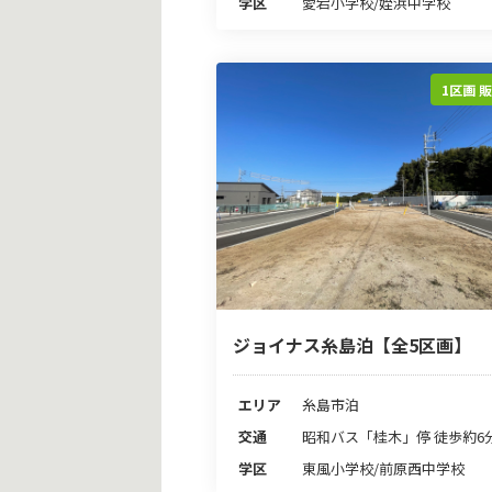
学区
愛宕小学校/姪浜中学校
1区画 
ジョイナス糸島泊【全5区画】
エリア
糸島市泊
交通
昭和バス「桂木」停 徒歩約6
学区
東風小学校/前原西中学校