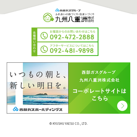
© KYUSHU YAESU CO., LTD.