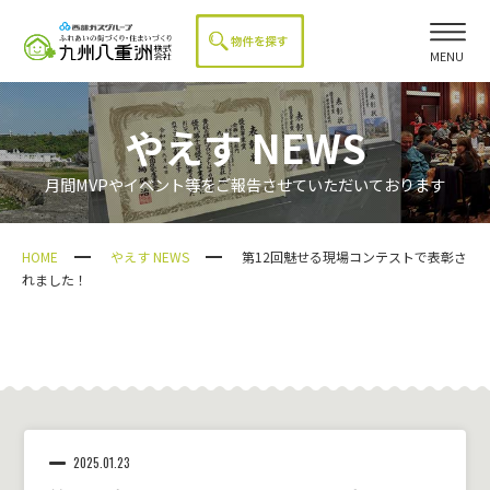
MENU
やえす NEWS
月間MVPやイベント等をご報告させていただいております
HOME
やえす NEWS
第12回魅せる現場コンテストで表彰さ
れました！
2025.01.23