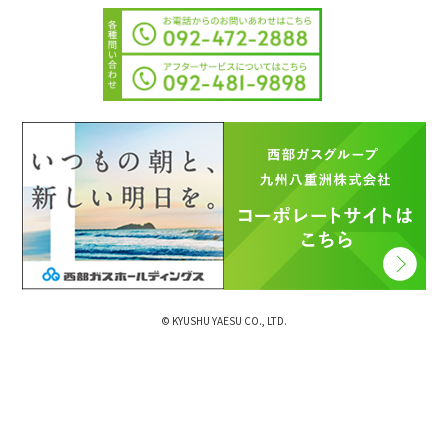
© KYUSHU YAESU CO., LTD.