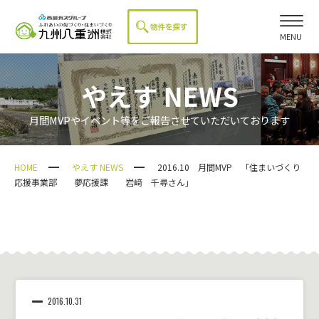
MENU
やえす NEWS
月間MVPやイベント等をご報告させていただいております
HOME
やえす NEWS
2016.10 月間MVP 「住まいづくり
応援事業部 夢応援課 岩﨑 千尋さん」
2016.10.31