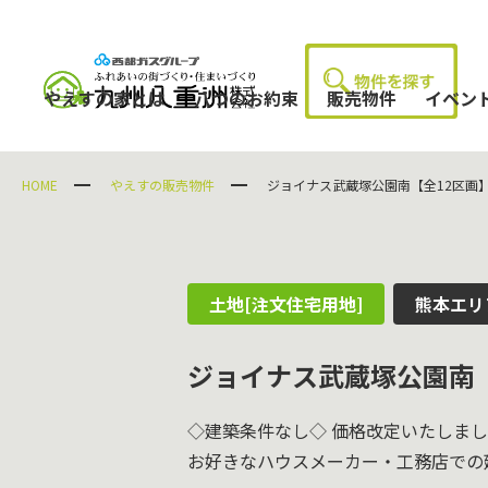
やえすの家とは
八つのお約束
販売物件
イベン
HOME
やえすの販売物件
ジョイナス武蔵塚公園南【全12区画
土地[注文住宅用地]
熊本エリ
ジョイナス武蔵塚公園南【
◇建築条件なし◇ 価格改定いたしま
お好きなハウスメーカー・工務店での