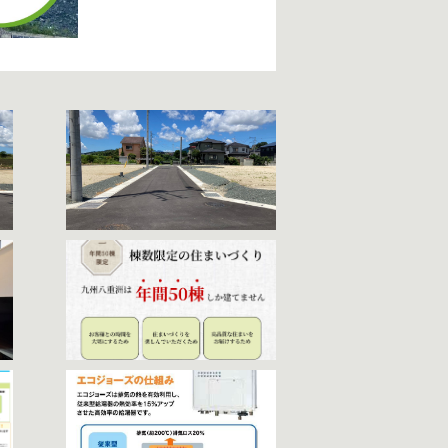
ことができます。
地鎮祭や上棟式といったイベントを大切にして
けつけ、お客様に安心していただけるよう「ご
ィーで、足元からお部屋全体を均一に温めま
維が根元から立ち上がり新品タオルのような仕
らかじめ水を温めます。そのため従来よりも少
備をご用意しています。是非ご体感ください。
のお客様でも安心して打ち合わせを進めること
全。