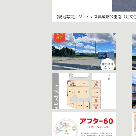
【現地写真】ジョイナス武蔵塚公園南（注文住
【現地写真】ジョイナス武蔵塚公園南（注文住
【前面道路を含む現地写真】ジョイナス武蔵塚
【前面道路を含む現地写真】ジョイナス武蔵塚
【区画図】ジョイナス武蔵塚公園南
【施工事例/注文住宅】“ネイビー×木”で、
【施工事例/注文住宅】無垢材を使用した家
【年間50棟限定の家づくり】年間50棟に限
【アフターサービス】分譲する地域は、本社
【設備：床暖房】西部ガスグループならでは
【ガス衣類乾燥機 乾太くん】ガス衣類乾燥
【省エネガス給湯器】（エコジョーズ） エ
【グッドデザイン賞 】グッドデザイン賞を受
【HOUSE OF THE YEAR 2024 優
【本社モデルルーム】LDK・畳スペース・浴
【打ち合わせルーム】キッズスペース・授乳
おり、お客様の一生に一度の大切な瞬間を共
入居後」にも力を入れています。
す。温風がでないのでクリーンな空気を保つ
上がりに。また、電気式よりスピーディーに
ないガス消費量で、効率よくお湯が沸かせる
ができます。