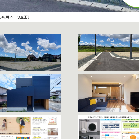
宅用地：8区画）
宅用地：8区画）
公園南（南側：幅員約4.0ｍ）
公園南（西側：幅員約5.0ｍ）
スタイリッシュな外観。
。木の香りや心地よい肌ざわり、自然素材ならではの心地よさを五感で感じる
定し、お客様にご満足いただける高品質な住まいをお届けしています。また、
の博多区東比恵から60分以内に到着できる距離に限定しています。すぐに駆
の仕様として「ガス温水式床暖房」を完備。ガスなので立ち上がりがスピーデ
機「乾太くん」を標準装備。ガスならではの強い温風で乾燥させることで、繊
コジョーズでは、今まで使わずに捨てられていた排気熱を有効に利用して、あ
賞しております。経験豊富な設計士が、確かな技術で描き上げます。
秀賞】住まい手にとって心地よく、環境にも配慮した高性能な家づくりを行っています。
室・ガス衣類乾燥機 乾太くんなど、実際の暮らしをイメージできるような設
室を完備。どのお部屋からもキッズスペースを見渡すことができ、お子様連れ
に紡いでいます。
ことができ、肌や喉の乾燥を防ぎます。お子さまやアレルギーの方も安心・安
乾くので家事の時短へと繋がります。
のです。