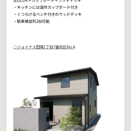
・キッチンには造作カップボード付き
・くつろげるベンチ付きのウッドデッキ
・駐車場並列2台可能
◇ジョイナス田隈1丁目7番街区No.4