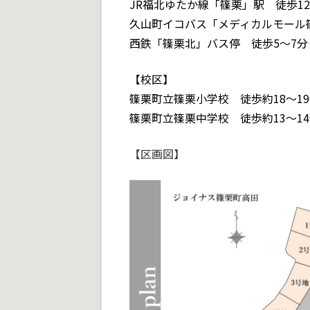
JR福北ゆたか線「篠栗」駅 徒歩12～
久山町イコバス「メディカルモール篠
西鉄「篠栗北」バス停 徒歩5～7分（
【校区】
篠栗町立篠栗小学校 徒歩約18～19分
篠栗町立篠栗中学校 徒歩約13～14分
【区画図】