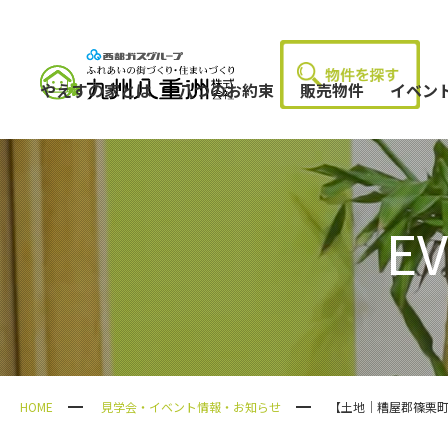
やえすの家とは
八つのお約束
販売物件
イベン
E
HOME
見学会・イベント情報・お知らせ
【土地｜糟屋郡篠栗