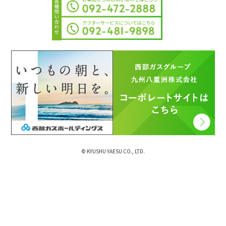
© KYUSHU YAESU CO., LTD.