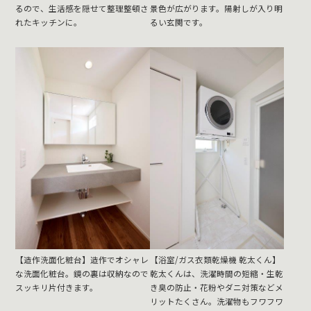
るので、生活感を隠せて整理整頓さ
景色が広がります。陽射しが入り明
れたキッチンに。
るい玄関です。
【造作洗面化粧台】造作でオシャレ
【浴室/ガス衣類乾燥機 乾太くん】
な洗面化粧台。鏡の裏は収納なので
乾太くんは、洗濯時間の短縮・生乾
スッキリ片付きます。
き臭の防止・花粉やダニ対策などメ
リットたくさん。洗濯物もフワフワ