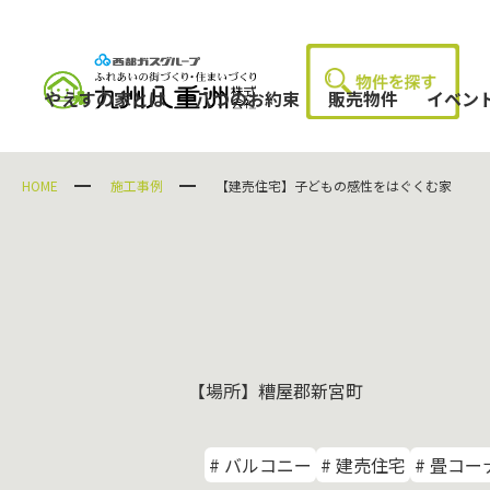
やえすの家とは
八つのお約束
販売物件
イベン
HOME
施工事例
【建売住宅】子どもの感性をはぐくむ家
【場所】糟屋郡新宮町
# バルコニー
# 建売住宅
# 畳コー