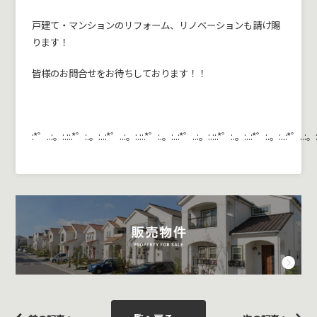
戸建て・マンションのリフォーム、リノベーションも請け賜
ります！
皆様のお問合せをお待ちしております！！
:*゜..:。:.::.*゜:.。:..:*゜..:。:.::.*゜:.。:..:*゜..:。:.::.*゜:.。:..:*゜:.。:..:*゜..:。: