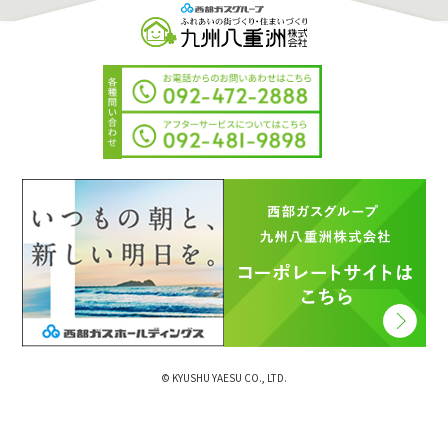
© KYUSHU YAESU CO., LTD.