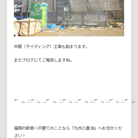
外壁（サイディング）工事も始まります。
またブログにてご報告しますね。
:*゜..:。:.::.*゜:.。:..:*゜..:。:.::.*゜:.。:..:*゜..:。:.::.*゜:.。:..:*゜:.。:..:*゜..:。:
福岡の新築一戸建てのことなら『九州八重洲』へお任せくだ
さい！