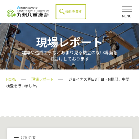
MENU
現場レポート
建築や造成工事などあまり見る機会のない場面を
お届けしております
HOME
現場レポート
ジョイナス春日8丁目・M様邸、中間
検査を行いました。
2015.01.12