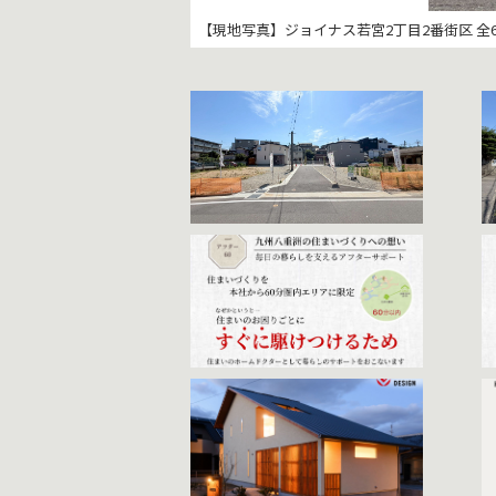
【現地写真】ジョイナス若宮2丁目2番街区 全
【前面道路】東側：約5.97ｍ（市道 若宮181
【施工事例/注文住宅】無垢材を使用した家
【年間50棟限定の家づくり】年間50棟に限
【アフターサービス】分譲する地域は、本社
【長期優良住宅 標準】お客様に長く安心し
【ガス温水式床暖房】 温水式ガス床暖房は
【ガス衣類乾燥機 乾太くん】ガス衣類乾燥
【グッドデザイン賞 】グッドデザイン賞を受
【HOUSE OF THE YEAR 2024 優
【本社モデルルーム】LDK・畳スペース・浴
【打ち合わせルーム】キッズスペース・授乳
おり、お客様の一生に一度の大切な瞬間を共
入居後」にも力を入れています。
ったメリットもございます。詳しくはスタッ
がりもスピーディです。
上がりに。また、電気式よりスピーディーに
ができます。