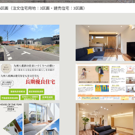
6区画（注文住宅用地：3区画・建売住宅：3区画）
2号線）
。木の香りや心地よい肌ざわり、自然素材ならではの心地よさを五感で感じる
定し、お客様にご満足いただける高品質な住まいをお届けしています。また、
の博多区東比恵から60分以内に到着できる距離に限定しています。すぐに駆
て暮らしていただきたい、そんな想いから当社では長期優良住宅を標準として
、ガス給湯器でお湯を沸かし、その温水を床下のパイプに循環させてお部屋を
機「乾太くん」を標準装備。ガスならではの強い温風で乾燥させることで、繊
賞しております。経験豊富な設計士が、確かな技術で描き上げます。
秀賞】住まい手にとって心地よく、環境にも配慮した高性能な家づくりを行っています。
室・ガス衣類乾燥機 乾太くんなど、実際の暮らしをイメージできるような設
室を完備。どのお部屋からもキッズスペースを見渡すことができ、お子様連れ
に紡いでいます。
フへご相談ください。
乾くので家事の時短へと繋がります。