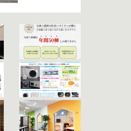
ことができます。
地鎮祭や上棟式といったイベントを大切にして
けつけ、お客様に安心していただけるよう「ご
おります。また、補助金や税制優遇されるとい
暖めます。パワーが強く、電気式に比べ立ち上
維が根元から立ち上がり新品タオルのような仕
備をご用意しています。是非ご体感ください。
のお客様でも安心して打ち合わせを進めること