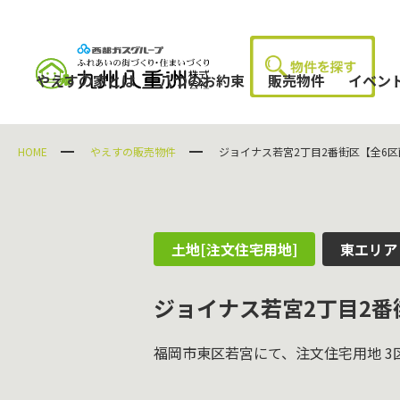
やえすの家とは
八つのお約束
販売物件
イベン
HOME
やえすの販売物件
ジョイナス若宮2丁目2番街区【全6区
土地[注文住宅用地]
東エリア
ジョイナス若宮2丁目2番
福岡市東区若宮にて、注文住宅用地 